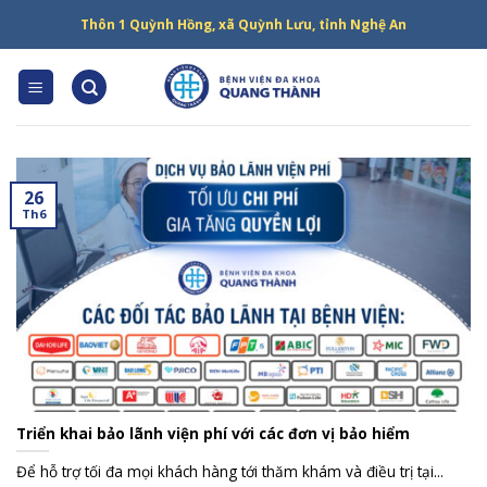
Skip
Thôn 1 Quỳnh Hồng, xã Quỳnh Lưu, tỉnh Nghệ An
to
content
26
Th6
Triển khai bảo lãnh viện phí với các đơn vị bảo hiểm
Để hỗ trợ tối đa mọi khách hàng tới thăm khám và điều trị tại...