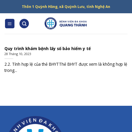
Skip
Thôn 1 Quỳnh Hồng, xã Quỳnh Lưu, tỉnh Nghệ An
to
content
Quy trình khám bệnh lấy số bảo hiểm y tế
28 Tháng 10, 2023
2.2. Tính hợp lệ của thẻ BHYTThẻ BHYT được xem là không hợp lệ
trong...