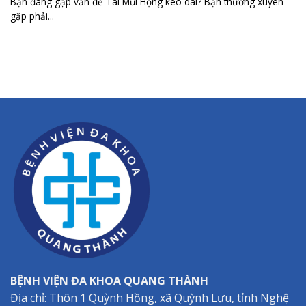
Bạn đang gặp vấn đề Tai Mũi Họng kéo dài? Bạn thường xuyên
gặp phải...
BỆNH VIỆN ĐA KHOA QUANG THÀNH
Địa chỉ: Thôn 1 Quỳnh Hồng, xã Quỳnh Lưu, tỉnh Nghệ