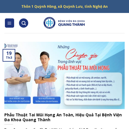
Skip
Thôn 1 Quỳnh Hồng, xã Quỳnh Lưu, tỉnh Nghệ An
to
content
19
Th3
Phẫu Thuật Tai Mũi Họng An Toàn, Hiệu Quả Tại Bệnh Viện
Đa Khoa Quang Thành