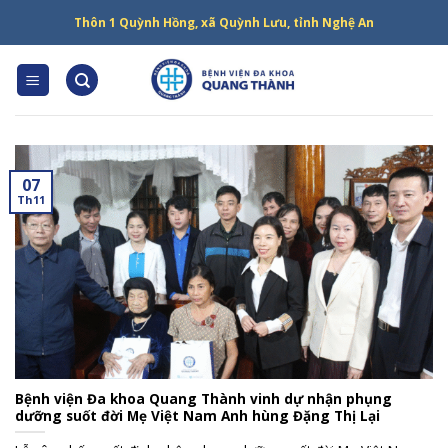
Skip
Thôn 1 Quỳnh Hồng, xã Quỳnh Lưu, tỉnh Nghệ An
to
content
07
Th11
Bệnh viện Đa khoa Quang Thành vinh dự nhận phụng
dưỡng suốt đời Mẹ Việt Nam Anh hùng Đặng Thị Lại