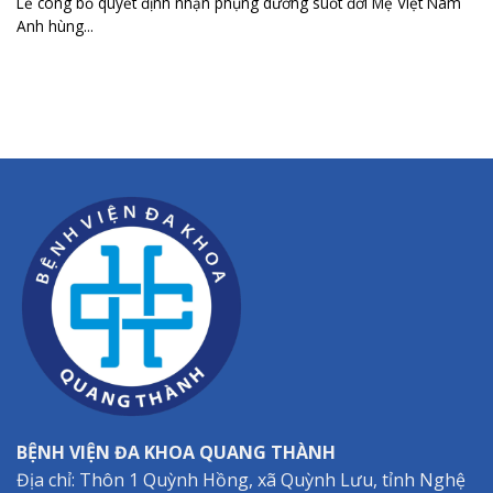
Lễ công bố quyết định nhận phụng dưỡng suốt đời Mẹ Việt Nam
Anh hùng...
BỆNH VIỆN ĐA KHOA QUANG THÀNH
Địa chỉ: Thôn 1 Quỳnh Hồng, xã Quỳnh Lưu, tỉnh Nghệ