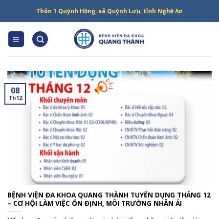
Skip
Thôn 1 Quỳnh Hồng, xã Quỳnh Lưu, tỉnh Nghệ An
to
content
08
Th12
BỆNH VIỆN ĐA KHOA QUANG THÀNH TUYỂN DỤNG THÁNG 12
– CƠ HỘI LÀM VIỆC ỔN ĐỊNH, MÔI TRƯỜNG NHÂN ÁI