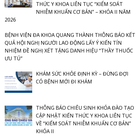
THỨC Y KHOA LIÊN TỤC “KIỂM SOÁT
NHIỄM KHUẨN CƠ BẢN” – KHÓA II NĂM
2026
BỆNH VIỆN ĐA KHOA QUANG THÀNH THÔNG BÁO KẾT
QUẢ HỘI NGHỊ NGƯỜI LAO ĐỘNG LẤY Ý KIẾN TÍN
NHIỆM ĐỀ NGHỊ XÉT TẶNG DANH HIỆU “THẦY THUỐC
ƯU TÚ”
KHÁM SỨC KHỎE ĐỊNH KỲ – ĐỪNG ĐỢI
CÓ BỆNH MỚI ĐI KHÁM
THÔNG BÁO CHIÊU SINH KHÓA ĐÀO TẠO
CẬP NHẬT KIẾN THỨC Y KHOA LIÊN TỤC
VỀ “KIỂM SOÁT NHIỄM KHUẨN CƠ BẢN”
KHÓA II