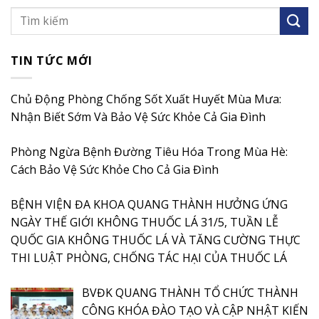
TIN TỨC MỚI
Chủ Động Phòng Chống Sốt Xuất Huyết Mùa Mưa:
Nhận Biết Sớm Và Bảo Vệ Sức Khỏe Cả Gia Đình
Phòng Ngừa Bệnh Đường Tiêu Hóa Trong Mùa Hè:
Cách Bảo Vệ Sức Khỏe Cho Cả Gia Đình
BỆNH VIỆN ĐA KHOA QUANG THÀNH HƯỞNG ỨNG
NGÀY THẾ GIỚI KHÔNG THUỐC LÁ 31/5, TUẦN LỄ
QUỐC GIA KHÔNG THUỐC LÁ VÀ TĂNG CƯỜNG THỰC
THI LUẬT PHÒNG, CHỐNG TÁC HẠI CỦA THUỐC LÁ
BVĐK QUANG THÀNH TỔ CHỨC THÀNH
CÔNG KHÓA ĐÀO TẠO VÀ CẬP NHẬT KIẾN