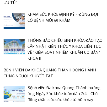
ƯU TÚ”
KHÁM SỨC KHỎE ĐỊNH KỲ – ĐỪNG ĐỢI
CÓ BỆNH MỚI ĐI KHÁM
THÔNG BÁO CHIÊU SINH KHÓA ĐÀO TẠO
CẬP NHẬT KIẾN THỨC Y KHOA LIÊN TỤC
VỀ “KIỂM SOÁT NHIỄM KHUẨN CƠ BẢN”
KHÓA II
BỆNH VIỆN ĐA KHOA QUANG THÀNH ĐỒNG HÀNH
CÙNG NGƯỜI KHUYẾT TẬT
Bệnh viện Đa khoa Quang Thành hưởng
ứng Ngày Sức khỏe toàn dân 7/4 – Chủ
động chăm sóc sức khỏe từ hôm nay