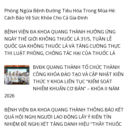
Phòng Ngừa Bệnh Đường Tiêu Hóa Trong Mùa Hè:
Cách Bảo Vệ Sức Khỏe Cho Cả Gia Đình
BỆNH VIỆN ĐA KHOA QUANG THÀNH HƯỞNG ỨNG
NGÀY THẾ GIỚI KHÔNG THUỐC LÁ 31/5, TUẦN LỄ
QUỐC GIA KHÔNG THUỐC LÁ VÀ TĂNG CƯỜNG THỰC
THI LUẬT PHÒNG, CHỐNG TÁC HẠI CỦA THUỐC LÁ
BVĐK QUANG THÀNH TỔ CHỨC THÀNH
CÔNG KHÓA ĐÀO TẠO VÀ CẬP NHẬT KIẾN
THỨC Y KHOA LIÊN TỤC “KIỂM SOÁT
NHIỄM KHUẨN CƠ BẢN” – KHÓA II NĂM
2026
BỆNH VIỆN ĐA KHOA QUANG THÀNH THÔNG BÁO KẾT
QUẢ HỘI NGHỊ NGƯỜI LAO ĐỘNG LẤY Ý KIẾN TÍN
NHIỆM ĐỀ NGHỊ XÉT TẶNG DANH HIỆU “THẦY THUỐC