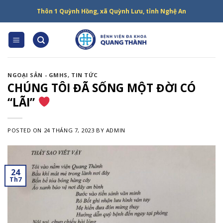
Skip
Thôn 1 Quỳnh Hồng, xã Quỳnh Lưu, tỉnh Nghệ An
to
content
NGOẠI SẢN - GMHS
,
TIN TỨC
CHÚNG TÔI ĐÃ SỐNG MỘT ĐỜI CÓ
“LÃI”
POSTED ON
24 THÁNG 7, 2023
BY
ADMIN
24
Th7