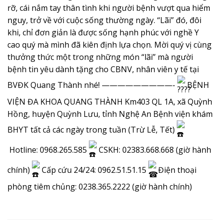
Chúng tôi khuyên bạn nên mua bàn 
rỡ, cái nắm tay thân tình khi người bệnh vượt qua hiểm
nguy, trở về với cuộc sống thường ngày.
“Lãi” đó, đôi
khi, chỉ đơn giản là được sống hạnh phúc với nghề Y
cao quý mà mình đã kiên định lựa chọn. Mời quý vị cùng
thưởng thức một trong những món “lãi” mà người
bệnh tin yêu dành tặng cho CBNV, nhân viên y tế tại
BVĐK Quang Thành nhé! —————————-
BỆNH
VIỆN ĐA KHOA QUANG THÀNH Km403 QL 1A, xã Quỳnh
Hồng, huyện Quỳnh Lưu, tỉnh Nghệ An Bệnh viện khám
BHYT tất cả các ngày trong tuần (Trừ Lễ, Tết)
Hotline: 0968.265.585
CSKH: 02383.668.668 (giờ hành
chính)
Cấp cứu 24/24: 0962.51.51.15
Điện thoại
phòng tiêm chủng: 0238.365.2222 (giờ hành chính)