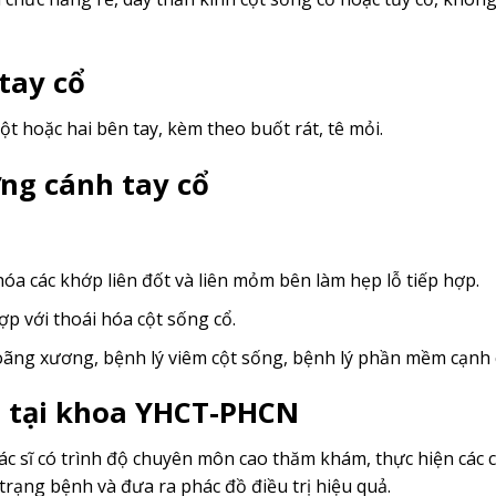
tay cổ
t hoặc hai bên tay, kèm theo buốt rát, tê mỏi.
ng cánh tay cổ
óa các khớp liên đốt và liên mỏm bên làm hẹp lỗ tiếp hợp.
p với thoái hóa cột sống cổ.
loãng xương, bệnh lý viêm cột sống, bệnh lý phần mềm cạnh 
cổ tại khoa YHCT-PHCN
c sĩ có trình độ chuyên môn cao thăm khám, thực hiện các 
trạng bệnh và đưa ra phác đồ điều trị hiệu quả.