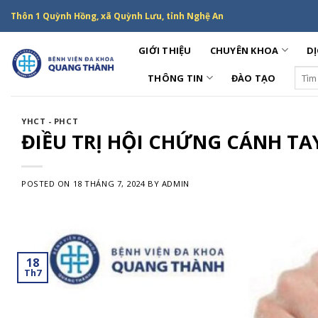
Skip
Thôn 1 Quỳnh Hồng, xã Quỳnh Lưu, tỉnh Nghệ An
to
content
GIỚI THIỆU
CHUYÊN KHOA
DỊ
Sear
THÔNG TIN
ĐÀO TẠO
for:
YHCT - PHCT
ĐIỀU TRỊ HỘI CHỨNG CÁNH TA
POSTED ON
18 THÁNG 7, 2024
BY
ADMIN
18
Th7