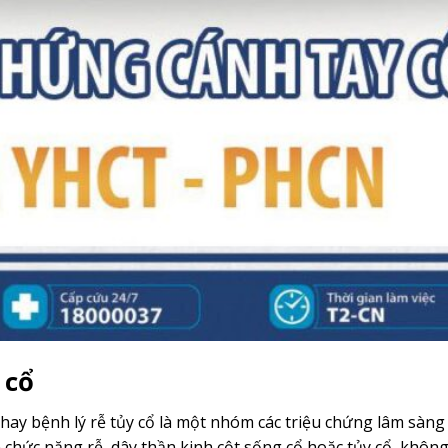
 cổ
 hay bệnh lý rễ tủy cổ là một nhóm các triệu chứng lâm sàng
n chức năng rễ, dây thần kinh cột sống cổ hoặc tủy cổ, không