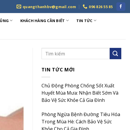
quangthanhbv@gmail.com
096 826 55 85
HỦNG
KHÁCH HÀNG CẦN BIẾT
TIN TỨC
TIN TỨC MỚI
Chủ Động Phòng Chống Sốt Xuất
Huyết Mùa Mưa: Nhận Biết Sớm Và
Bảo Vệ Sức Khỏe Cả Gia Đình
Phòng Ngừa Bệnh Đường Tiêu Hóa
Trong Mùa Hè: Cách Bảo Vệ Sức
Khỏe Cho Cả Gia Đình