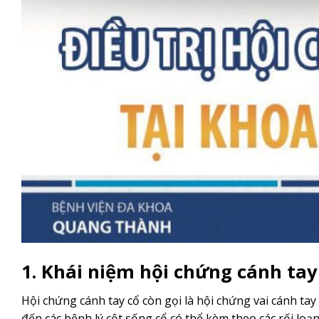
1. Khái niệm hội chứng cánh tay
Hội chứng cánh tay cổ còn gọi là hội chứng vai cánh tay
đến các bệnh lý cột sống cổ có thể kèm theo các rối loạ