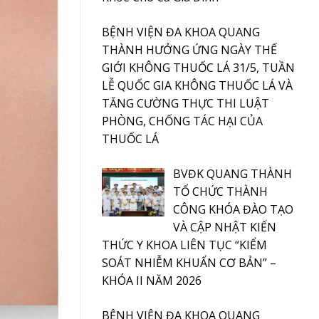
BỆNH VIỆN ĐA KHOA QUANG
THÀNH HƯỞNG ỨNG NGÀY THẾ
GIỚI KHÔNG THUỐC LÁ 31/5, TUẦN
LỄ QUỐC GIA KHÔNG THUỐC LÁ VÀ
TĂNG CƯỜNG THỰC THI LUẬT
PHÒNG, CHỐNG TÁC HẠI CỦA
THUỐC LÁ
BVĐK QUANG THÀNH
TỔ CHỨC THÀNH
CÔNG KHÓA ĐÀO TẠO
VÀ CẬP NHẬT KIẾN
THỨC Y KHOA LIÊN TỤC “KIỂM
SOÁT NHIỄM KHUẨN CƠ BẢN” –
KHÓA II NĂM 2026
BỆNH VIỆN ĐA KHOA QUANG