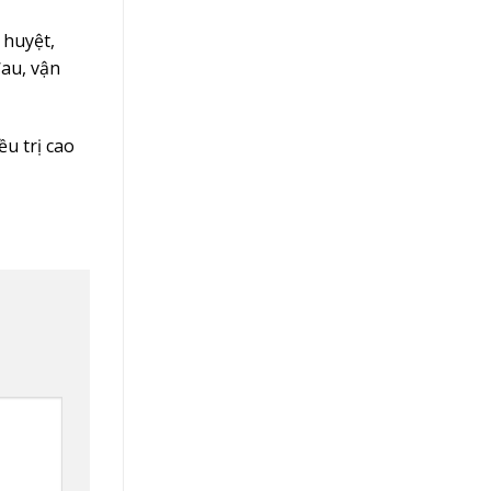
 huyệt,
đau, vận
ều trị cao