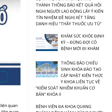
THÀNH THÔNG BÁO KẾT QUẢ HỘI
NGHỊ NGƯỜI LAO ĐỘNG LẤY Ý KIẾN
TÍN NHIỆM ĐỀ NGHỊ XÉT TẶNG
DANH HIỆU “THẦY THUỐC ƯU TÚ”
KHÁM SỨC KHỎE ĐỊNH
KỲ – ĐỪNG ĐỢI CÓ
BỆNH MỚI ĐI KHÁM
THÔNG BÁO CHIÊU
SINH KHÓA ĐÀO TẠO
CẬP NHẬT KIẾN THỨC
Y KHOA LIÊN TỤC VỀ
“KIỂM SOÁT NHIỄM KHUẨN CƠ
BẢN” KHÓA II
 liên quan
BỆNH VIỆN ĐA KHOA QUANG
 liên quan