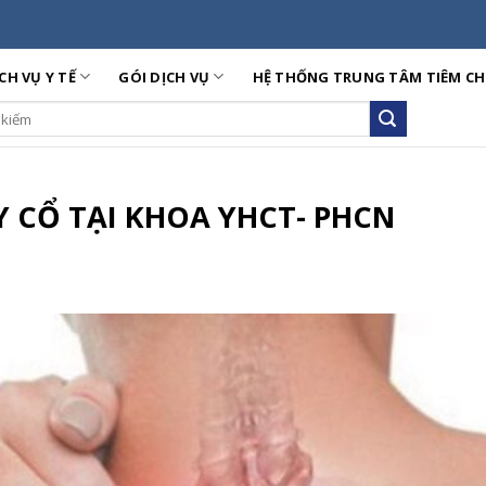
CH VỤ Y TẾ
GÓI DỊCH VỤ
HỆ THỐNG TRUNG TÂM TIÊM C
ch
Y CỔ TẠI KHOA YHCT- PHCN