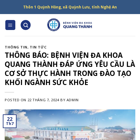
Skip
Thôn 1 Quỳnh Hồng, xã Quỳnh Lưu, tỉnh Nghệ An
to
content
THÔNG TIN
,
TIN TỨC
THÔNG BÁO: BỆNH VIỆN ĐA KHOA
QUANG THÀNH ĐÁP ỨNG YÊU CẦU LÀ
CƠ SỞ THỰC HÀNH TRONG ĐÀO TẠO
KHỐI NGÀNH SỨC KHỎE
POSTED ON
22 THÁNG 7, 2024
BY
ADMIN
22
Th7