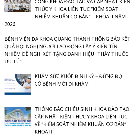
CÔNG KHÓA ĐÀO TẠO VÀ CẬP NHẬT KIẾN
THỨC Y KHOA LIÊN TỤC “KIỂM SOÁT
NHIỄM KHUẨN CƠ BẢN” – KHÓA II NĂM
2026
BỆNH VIỆN ĐA KHOA QUANG THÀNH THÔNG BÁO KẾT
QUẢ HỘI NGHỊ NGƯỜI LAO ĐỘNG LẤY Ý KIẾN TÍN
NHIỆM ĐỀ NGHỊ XÉT TẶNG DANH HIỆU “THẦY THUỐC
ƯU TÚ”
KHÁM SỨC KHỎE ĐỊNH KỲ – ĐỪNG ĐỢI
CÓ BỆNH MỚI ĐI KHÁM
THÔNG BÁO CHIÊU SINH KHÓA ĐÀO TẠO
CẬP NHẬT KIẾN THỨC Y KHOA LIÊN TỤC
VỀ “KIỂM SOÁT NHIỄM KHUẨN CƠ BẢN”
KHÓA II