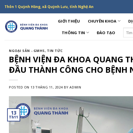
Skip
Thôn 1 Quỳnh Hồng, xã Quỳnh Lưu, tỉnh Nghệ An
to
content
GIỚI THIỆU
CHUYÊN KHOA
DỊ
Sear
THÔNG TIN
ĐÀO TẠO
for:
NGOẠI SẢN - GMHS
,
TIN TỨC
BỆNH VIỆN ĐA KHOA QUANG T
ĐẦU THÀNH CÔNG CHO BỆNH 
POSTED ON
13 THÁNG 11, 2024
BY
ADMIN
13
Th11