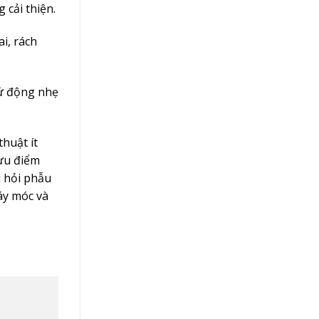
 cải thiện.
i, rách
cử động nhẹ
huật ít
 ưu điểm
 hỏi phẫu
áy móc và