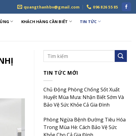
quangthanhbv@gmail.com
096 826 55 85
HỦNG
KHÁCH HÀNG CẦN BIẾT
TIN TỨC
NHỊ
TIN TỨC MỚI
Chủ Động Phòng Chống Sốt Xuất
Huyết Mùa Mưa: Nhận Biết Sớm Và
Bảo Vệ Sức Khỏe Cả Gia Đình
Phòng Ngừa Bệnh Đường Tiêu Hóa
Trong Mùa Hè: Cách Bảo Vệ Sức
Khỏe Cho Cả Gia Đình