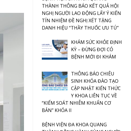
THÀNH THÔNG BÁO KẾT QUẢ HỘI
NGHỊ NGƯỜI LAO ĐỘNG LẤY Ý KIẾN
TÍN NHIỆM ĐỀ NGHỊ XÉT TẶNG
DANH HIỆU “THẦY THUỐC ƯU TÚ”
KHÁM SỨC KHỎE ĐỊNH
KỲ – ĐỪNG ĐỢI CÓ
BỆNH MỚI ĐI KHÁM
THÔNG BÁO CHIÊU
SINH KHÓA ĐÀO TẠO
CẬP NHẬT KIẾN THỨC
Y KHOA LIÊN TỤC VỀ
“KIỂM SOÁT NHIỄM KHUẨN CƠ
BẢN” KHÓA II
BỆNH VIỆN ĐA KHOA QUANG