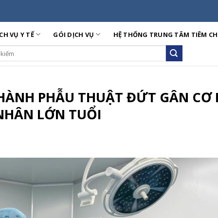
CH VỤ Y TẾ
GÓI DỊCH VỤ
HỆ THỐNG TRUNG TÂM TIÊM C
ch
HÀNH PHẪU THUẬT ĐỨT GÂN CƠ 
NHÂN LỚN TUỔI