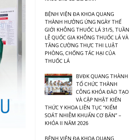
BỆNH VIỆN ĐA KHOA QUANG
THÀNH HƯỞNG ỨNG NGÀY THẾ
GIỚI KHÔNG THUỐC LÁ 31/5, TUẦN
LỄ QUỐC GIA KHÔNG THUỐC LÁ VÀ
TĂNG CƯỜNG THỰC THI LUẬT
PHÒNG, CHỐNG TÁC HẠI CỦA
THUỐC LÁ
BVĐK QUANG THÀNH
TỔ CHỨC THÀNH
CÔNG KHÓA ĐÀO TẠO
VÀ CẬP NHẬT KIẾN
THỨC Y KHOA LIÊN TỤC “KIỂM
SOÁT NHIỄM KHUẨN CƠ BẢN” –
KHÓA II NĂM 2026
BỆNH VIỆN ĐA KHOA QUANG