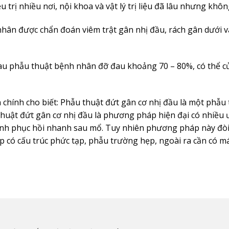
rị nhiều nơi, nội khoa và vật lý trị liệu đã lâu nhưng không
hân được chẩn đoán viêm trật gân nhị đầu, rách gân dưới va
au phẫu thuật bệnh nhân đỡ đau khoảng 70 – 80%, có thể 
chính cho biết: Phẫu thuật đứt gân cơ nhị đầu là một phẫu t
 thuật đứt gân cơ nhị đầu là phương pháp hiện đại có nhiều
ệnh phục hồi nhanh sau mổ. Tuy nhiên phương pháp này đòi
ớp có cấu trúc phức tạp, phẫu trường hẹp, ngoài ra cần có m