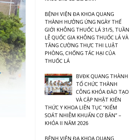
BỆNH VIỆN ĐA KHOA QUANG
THÀNH HƯỞNG ỨNG NGÀY THẾ
GIỚI KHÔNG THUỐC LÁ 31/5, TUẦN
LỄ QUỐC GIA KHÔNG THUỐC LÁ VÀ
TĂNG CƯỜNG THỰC THI LUẬT
PHÒNG, CHỐNG TÁC HẠI CỦA
THUỐC LÁ
BVĐK QUANG THÀNH
TỔ CHỨC THÀNH
CÔNG KHÓA ĐÀO TẠO
VÀ CẬP NHẬT KIẾN
THỨC Y KHOA LIÊN TỤC “KIỂM
SOÁT NHIỄM KHUẨN CƠ BẢN” –
KHÓA II NĂM 2026
BỆNH VIỆN ĐA KHOA QUANG