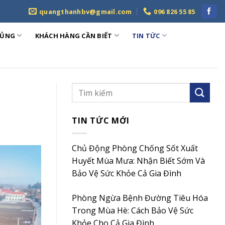
quangthanhbv@gmail.com
096 826 55 85
HỦNG
KHÁCH HÀNG CẦN BIẾT
TIN TỨC
TIN TỨC MỚI
Chủ Động Phòng Chống Sốt Xuất
Huyết Mùa Mưa: Nhận Biết Sớm Và
Bảo Vệ Sức Khỏe Cả Gia Đình
Phòng Ngừa Bệnh Đường Tiêu Hóa
Trong Mùa Hè: Cách Bảo Vệ Sức
Khỏe Cho Cả Gia Đình