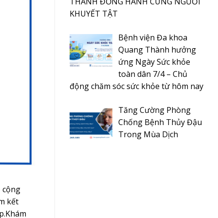
THÀNH ĐỒNG HÀNH CÙNG NGƯỜI
KHUYẾT TẬT
Bệnh viện Đa khoa
Quang Thành hưởng
ứng Ngày Sức khỏe
toàn dân 7/4 – Chủ
động chăm sóc sức khỏe từ hôm nay
Tăng Cường Phòng
Chống Bệnh Thủy Đậu
Trong Mùa Dịch
o cộng
m kết
ệp.Khám