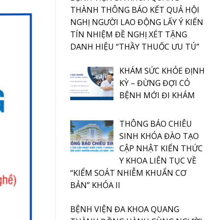
THÀNH THÔNG BÁO KẾT QUẢ HỘI
NGHỊ NGƯỜI LAO ĐỘNG LẤY Ý KIẾN
TÍN NHIỆM ĐỀ NGHỊ XÉT TẶNG
DANH HIỆU “THẦY THUỐC ƯU TÚ”
KHÁM SỨC KHỎE ĐỊNH
KỲ – ĐỪNG ĐỢI CÓ
BỆNH MỚI ĐI KHÁM
THÔNG BÁO CHIÊU
SINH KHÓA ĐÀO TẠO
CẬP NHẬT KIẾN THỨC
Y KHOA LIÊN TỤC VỀ
“KIỂM SOÁT NHIỄM KHUẨN CƠ
BẢN” KHÓA II
BỆNH VIỆN ĐA KHOA QUANG