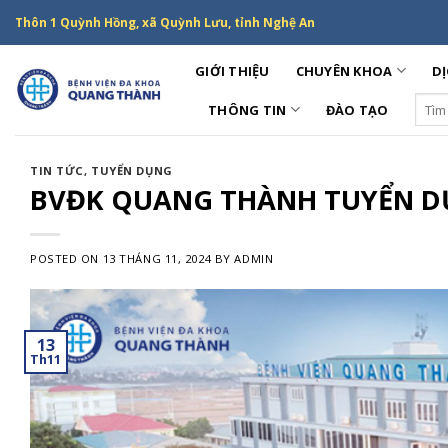
Skip
Thôn 1 Quỳnh Hồng, xã Quỳnh Lưu, tỉnh Nghệ An
to
content
GIỚI THIỆU
CHUYÊN KHOA
DỊ
Sear
THÔNG TIN
ĐÀO TẠO
for:
TIN TỨC
,
TUYỂN DỤNG
BVĐK QUANG THÀNH TUYỂN D
POSTED ON
13 THÁNG 11, 2024
BY
ADMIN
13
Th11