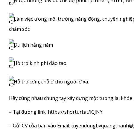
Được hưởng đầy đủ chế độ phúc lợi BHXH, BHYT, B
Làm việc trong môi trường năng động, chuyên nghiệp
chăm sóc.
Du lịch hằng năm
Hỗ trợ kinh phí đào tạo.
Hỗ trợ cơm, chỗ ở cho người ở xa.
Hãy cùng nhau chung tay xây dựng một tương lai khỏe 
– Tại đường link:
https://shorturl.at/lGJNY
– Gửi CV của bạn vào Email:
tuyendungbvquangthanh@g