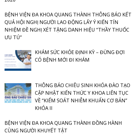
BỆNH VIỆN ĐA KHOA QUANG THÀNH THÔNG BÁO KẾT
QUẢ HỘI NGHỊ NGƯỜI LAO ĐỘNG LẤY Ý KIẾN TÍN
NHIỆM ĐỀ NGHỊ XÉT TẶNG DANH HIỆU “THẦY THUỐC
ƯU TÚ”
KHÁM SỨC KHỎE ĐỊNH KỲ – ĐỪNG ĐỢI
CÓ BỆNH MỚI ĐI KHÁM
THÔNG BÁO CHIÊU SINH KHÓA ĐÀO TẠO
CẬP NHẬT KIẾN THỨC Y KHOA LIÊN TỤC
VỀ “KIỂM SOÁT NHIỄM KHUẨN CƠ BẢN”
KHÓA II
BỆNH VIỆN ĐA KHOA QUANG THÀNH ĐỒNG HÀNH
CÙNG NGƯỜI KHUYẾT TẬT