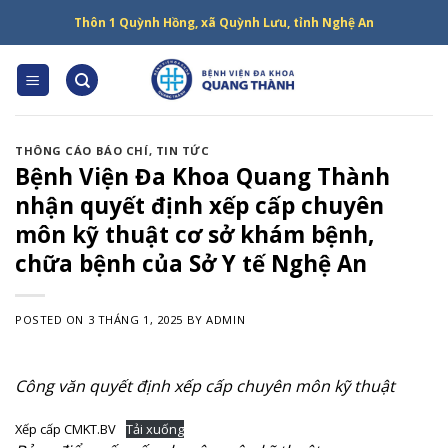
Skip
Thôn 1 Quỳnh Hồng, xã Quỳnh Lưu, tỉnh Nghệ An
to
content
THÔNG CÁO BÁO CHÍ
,
TIN TỨC
Bệnh Viện Đa Khoa Quang Thành
nhận quyết định xếp cấp chuyên
môn kỹ thuật cơ sở khám bệnh,
chữa bệnh của Sở Y tế Nghệ An
POSTED ON
3 THÁNG 1, 2025
BY
ADMIN
Công văn quyết định xếp cấp chuyên môn kỹ thuật
Xếp cấp CMKT.BV
Tải xuống