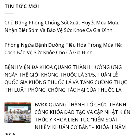
TIN TỨC MỚI
Chủ Động Phòng Chống Sốt Xuất Huyết Mùa Mưa:
Nhận Biết Sớm Và Bảo Vệ Sức Khỏe Cả Gia Đình
Phòng Ngừa Bệnh Đường Tiêu Hóa Trong Mùa Hè:
Cách Bảo Vệ Sức Khỏe Cho Cả Gia Đình
BỆNH VIỆN ĐA KHOA QUANG THÀNH HƯỞNG ỨNG
NGÀY THẾ GIỚI KHÔNG THUỐC LÁ 31/5, TUẦN LỄ
QUỐC GIA KHÔNG THUỐC LÁ VÀ TĂNG CƯỜNG THỰC
THI LUẬT PHÒNG, CHỐNG TÁC HẠI CỦA THUỐC LÁ
BVĐK QUANG THÀNH TỔ CHỨC THÀNH
CÔNG KHÓA ĐÀO TẠO VÀ CẬP NHẬT KIẾN
THỨC Y KHOA LIÊN TỤC “KIỂM SOÁT
NHIỄM KHUẨN CƠ BẢN” – KHÓA II NĂM
2026