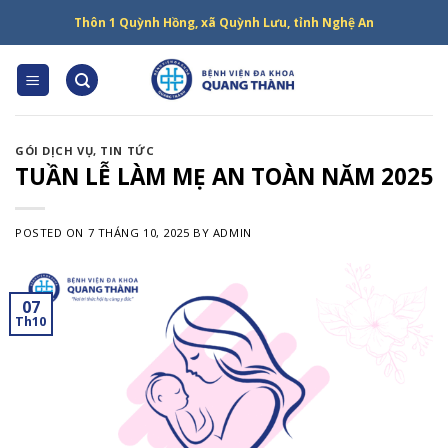
Skip
Thôn 1 Quỳnh Hồng, xã Quỳnh Lưu, tỉnh Nghệ An
to
content
GÓI DỊCH VỤ
,
TIN TỨC
TUẦN LỄ LÀM MẸ AN TOÀN NĂM 2025
POSTED ON
7 THÁNG 10, 2025
BY
ADMIN
07
Th10