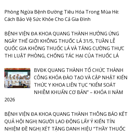
Phòng Ngừa Bệnh Đường Tiêu Hóa Trong Mùa Hè:
Cách Bảo Vệ Sức Khỏe Cho Cả Gia Đình
BỆNH VIỆN ĐA KHOA QUANG THÀNH HƯỞNG ỨNG
NGÀY THẾ GIỚI KHÔNG THUỐC LÁ 31/5, TUẦN LỄ
QUỐC GIA KHÔNG THUỐC LÁ VÀ TĂNG CƯỜNG THỰC
THI LUẬT PHÒNG, CHỐNG TÁC HẠI CỦA THUỐC LÁ
BVĐK QUANG THÀNH TỔ CHỨC THÀNH
CÔNG KHÓA ĐÀO TẠO VÀ CẬP NHẬT KIẾN
THỨC Y KHOA LIÊN TỤC “KIỂM SOÁT
NHIỄM KHUẨN CƠ BẢN” – KHÓA II NĂM
2026
BỆNH VIỆN ĐA KHOA QUANG THÀNH THÔNG BÁO KẾT
QUẢ HỘI NGHỊ NGƯỜI LAO ĐỘNG LẤY Ý KIẾN TÍN
NHIỆM ĐỀ NGHỊ XÉT TẶNG DANH HIỆU “THẦY THUỐC