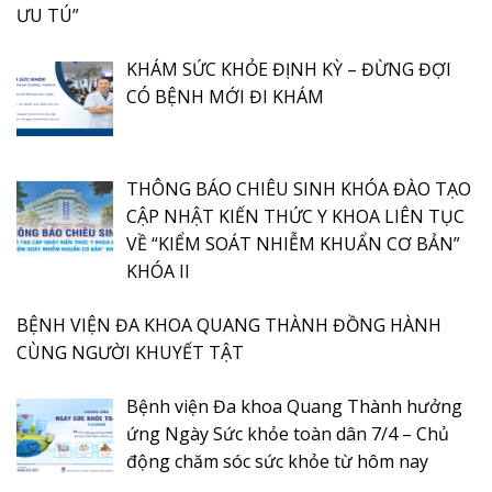
ƯU TÚ”
KHÁM SỨC KHỎE ĐỊNH KỲ – ĐỪNG ĐỢI
CÓ BỆNH MỚI ĐI KHÁM
THÔNG BÁO CHIÊU SINH KHÓA ĐÀO TẠO
CẬP NHẬT KIẾN THỨC Y KHOA LIÊN TỤC
VỀ “KIỂM SOÁT NHIỄM KHUẨN CƠ BẢN”
KHÓA II
BỆNH VIỆN ĐA KHOA QUANG THÀNH ĐỒNG HÀNH
CÙNG NGƯỜI KHUYẾT TẬT
Bệnh viện Đa khoa Quang Thành hưởng
ứng Ngày Sức khỏe toàn dân 7/4 – Chủ
động chăm sóc sức khỏe từ hôm nay