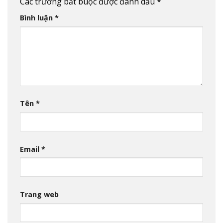
Các trường bắt buộc được đánh dấu
*
Bình luận
*
Tên
*
Email
*
Trang web