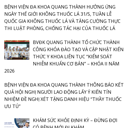
BỆNH VIỆN ĐA KHOA QUANG THÀNH HƯỞNG ỨNG
NGÀY THẾ GIỚI KHÔNG THUỐC LÁ 31/5, TUẦN LỄ
QUỐC GIA KHÔNG THUỐC LÁ VÀ TĂNG CƯỜNG THỰC
THI LUẬT PHÒNG, CHỐNG TÁC HẠI CỦA THUỐC LÁ
BVĐK QUANG THÀNH TỔ CHỨC THÀNH
CÔNG KHÓA ĐÀO TẠO VÀ CẬP NHẬT KIẾN
THỨC Y KHOA LIÊN TỤC “KIỂM SOÁT
NHIỄM KHUẨN CƠ BẢN” – KHÓA II NĂM
2026
BỆNH VIỆN ĐA KHOA QUANG THÀNH THÔNG BÁO KẾT
QUẢ HỘI NGHỊ NGƯỜI LAO ĐỘNG LẤY Ý KIẾN TÍN
NHIỆM ĐỀ NGHỊ XÉT TẶNG DANH HIỆU “THẦY THUỐC
ƯU TÚ”
KHÁM SỨC KHỎE ĐỊNH KỲ – ĐỪNG ĐỢI
CÓ BỆNH MỚI ĐI KHÁM