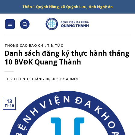
Skip
Thôn 1 Quỳnh Hồng, xã Quỳnh Lưu, tỉnh Nghệ An
to
content
THÔNG CÁO BÁO CHÍ
,
TIN TỨC
Danh sách đăng ký thực hành tháng
10 BVĐK Quang Thành
POSTED ON
13 THÁNG 10, 2025
BY
ADMIN
13
Th10