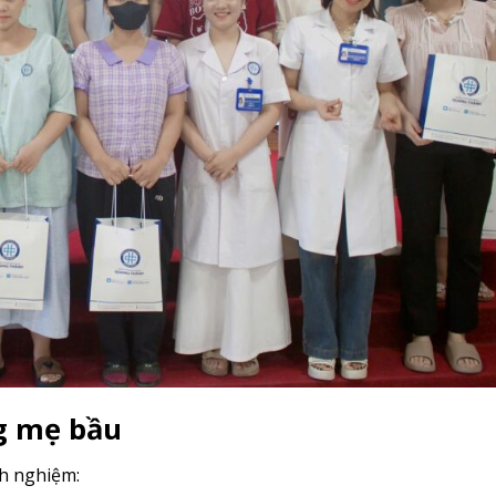
ng mẹ bầu
nh nghiệm: