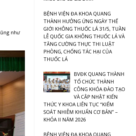
BỆNH VIỆN ĐA KHOA QUANG
THÀNH HƯỞNG ỨNG NGÀY THẾ
GIỚI KHÔNG THUỐC LÁ 31/5, TUẦN
 cũng như
LỄ QUỐC GIA KHÔNG THUỐC LÁ VÀ
TĂNG CƯỜNG THỰC THI LUẬT
PHÒNG, CHỐNG TÁC HẠI CỦA
THUỐC LÁ
BVĐK QUANG THÀNH
TỔ CHỨC THÀNH
CÔNG KHÓA ĐÀO TẠO
VÀ CẬP NHẬT KIẾN
THỨC Y KHOA LIÊN TỤC “KIỂM
SOÁT NHIỄM KHUẨN CƠ BẢN” –
KHÓA II NĂM 2026
BỆNH VIỆN ĐA KHOA QUANG