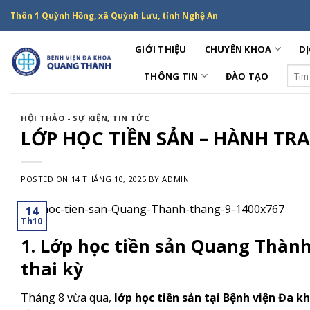
Skip
Thôn 1 Quỳnh Hồng, xã Quỳnh Lưu, tỉnh Nghệ An
to
content
GIỚI THIỆU
CHUYÊN KHOA
DỊ
Sear
THÔNG TIN
ĐÀO TẠO
for:
HỘI THẢO - SỰ KIỆN
,
TIN TỨC
LỚP HỌC TIỀN SẢN – HÀNH T
POSTED ON
14 THÁNG 10, 2025
BY
ADMIN
14
Th10
1.
Lớp học tiền sản Quang Thành
thai kỳ
Tháng 8 vừa qua,
lớp học tiền sản tại Bệnh viện Đa 