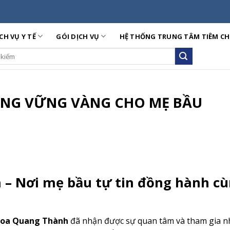
CH VỤ Y TẾ
GÓI DỊCH VỤ
HỆ THỐNG TRUNG TÂM TIÊM C
ch
RANG VỮNG VÀNG CHO MẸ BẦU
 – Nơi mẹ bầu tự tin đồng hành c
khoa Quang Thành
đã nhận được sự quan tâm và tham gia nh