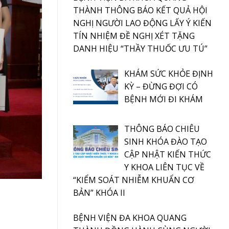
THÀNH THÔNG BÁO KẾT QUẢ HỘI
NGHỊ NGƯỜI LAO ĐỘNG LẤY Ý KIẾN
TÍN NHIỆM ĐỀ NGHỊ XÉT TẶNG
DANH HIỆU “THẦY THUỐC ƯU TÚ”
KHÁM SỨC KHỎE ĐỊNH
KỲ – ĐỪNG ĐỢI CÓ
BỆNH MỚI ĐI KHÁM
THÔNG BÁO CHIÊU
SINH KHÓA ĐÀO TẠO
CẬP NHẬT KIẾN THỨC
Y KHOA LIÊN TỤC VỀ
“KIỂM SOÁT NHIỄM KHUẨN CƠ
BẢN” KHÓA II
BỆNH VIỆN ĐA KHOA QUANG