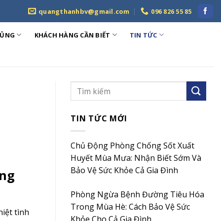
quangthanhbv@gmail.com
096 826 55 85
HỦNG
KHÁCH HÀNG CẦN BIẾT
TIN TỨC
TIN TỨC MỚI
Chủ Động Phòng Chống Sốt Xuất
Huyết Mùa Mưa: Nhận Biết Sớm Và
Bảo Vệ Sức Khỏe Cả Gia Đình
ùng
Phòng Ngừa Bệnh Đường Tiêu Hóa
Trong Mùa Hè: Cách Bảo Vệ Sức
iệt tình
Khỏe Cho Cả Gia Đình