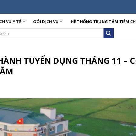
CH VỤ Y TẾ
GÓI DỊCH VỤ
HỆ THỐNG TRUNG TÂM TIÊM C
ch
HÀNH TUYỂN DỤNG THÁNG 11 – C
NĂM