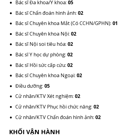
Bác sĩ Đa khoa/Y khoa:
05
Bác sĩ Chẩn đoán hình ảnh:
02
Bác sĩ Chuyên khoa Mắt (Có CCHN/GPHN):
01
Bác sĩ Chuyên khoa Nội:
02
Bác sĩ Nội soi tiêu hóa:
02
Bác sĩ Y học dự phòng:
02
Bác sĩ Hồi sức cấp cứu:
02
Bác sĩ Chuyên khoa Ngoại:
02
Điều dưỡng:
05
Cử nhân/KTV Xét nghiệm:
02
Cử nhân/KTV Phục hồi chức năng:
02
Cử nhân/KTV Chẩn đoán hình ảnh:
02
KHỐI VẬN HÀNH