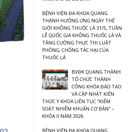
BỆNH VIỆN ĐA KHOA QUANG
THÀNH HƯỞNG ỨNG NGÀY THẾ
GIỚI KHÔNG THUỐC LÁ 31/5, TUẦN
LỄ QUỐC GIA KHÔNG THUỐC LÁ VÀ
TĂNG CƯỜNG THỰC THI LUẬT
PHÒNG, CHỐNG TÁC HẠI CỦA
THUỐC LÁ
BVĐK QUANG THÀNH
TỔ CHỨC THÀNH
CÔNG KHÓA ĐÀO TẠO
VÀ CẬP NHẬT KIẾN
THỨC Y KHOA LIÊN TỤC “KIỂM
SOÁT NHIỄM KHUẨN CƠ BẢN” –
KHÓA II NĂM 2026
BỆNH VIỆN ĐA KHOA QUANG