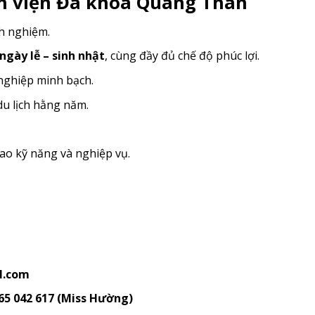
ệnh viện Đa khoa Quang Thàn
nh nghiệm.
gày lễ – sinh nhật
, cùng đầy đủ chế độ phúc lợi.
 nghiệp minh bạch.
 du lịch hằng năm.
cao kỹ năng và nghiệp vụ.
l.com
65 042 617 (Miss Hường)