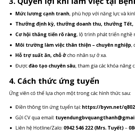
3. Quyền lợi khi làm việc tại B
Mức lương cạnh tranh
, phù hợp với năng lực và ki
Thưởng định kỳ, thưởng doanh thu, thưởng Tết, n
Cơ hội thăng tiến rõ ràng
, lộ trình phát triển nghề
Môi trường làm việc thân thiện – chuyên nghiệp
,
Hỗ trợ suất ăn, chỗ ở
cho nhân sự ở xa.
Được
đào tạo chuyên sâu
, tham gia các khóa nâng 
4. Cách thức ứng tuyể
n
Ứng viên có thể lựa chọn một trong các hình thức sau:
Điền thông tin ứng tuyển tại:
https://byvn.net/q802
Gửi CV qua email:
tuyendungbvquangthanh@gmai
Liên hệ Hotline/Zalo:
0942 546 222 (Mrs. Tuyết)
–
08