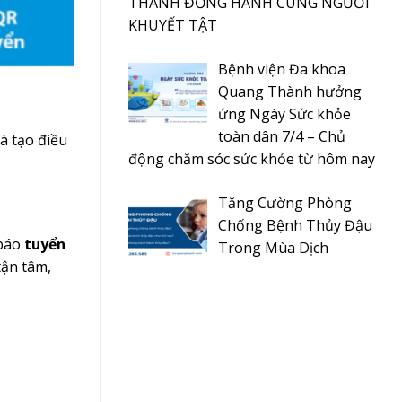
THÀNH ĐỒNG HÀNH CÙNG NGƯỜI
KHUYẾT TẬT
Bệnh viện Đa khoa
Quang Thành hưởng
ứng Ngày Sức khỏe
toàn dân 7/4 – Chủ
và tạo điều
động chăm sóc sức khỏe từ hôm nay
Tăng Cường Phòng
Chống Bệnh Thủy Đậu
 báo
tuyển
Trong Mùa Dịch
tận tâm,