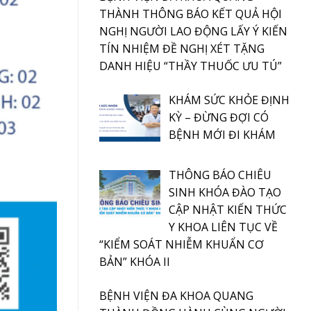
THÀNH THÔNG BÁO KẾT QUẢ HỘI
NGHỊ NGƯỜI LAO ĐỘNG LẤY Ý KIẾN
TÍN NHIỆM ĐỀ NGHỊ XÉT TẶNG
DANH HIỆU “THẦY THUỐC ƯU TÚ”
KHÁM SỨC KHỎE ĐỊNH
KỲ – ĐỪNG ĐỢI CÓ
BỆNH MỚI ĐI KHÁM
THÔNG BÁO CHIÊU
SINH KHÓA ĐÀO TẠO
CẬP NHẬT KIẾN THỨC
Y KHOA LIÊN TỤC VỀ
“KIỂM SOÁT NHIỄM KHUẨN CƠ
BẢN” KHÓA II
BỆNH VIỆN ĐA KHOA QUANG