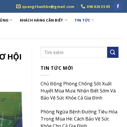
quangthanhbv@gmail.com
096 826 55 85
HỦNG
KHÁCH HÀNG CẦN BIẾT
TIN TỨC
Ơ HỘI
TIN TỨC MỚI
Chủ Động Phòng Chống Sốt Xuất
Huyết Mùa Mưa: Nhận Biết Sớm Và
Bảo Vệ Sức Khỏe Cả Gia Đình
Phòng Ngừa Bệnh Đường Tiêu Hóa
Trong Mùa Hè: Cách Bảo Vệ Sức
Khỏe Cho Cả Gia Đình