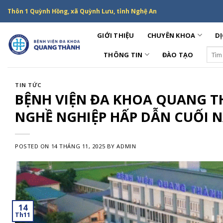
Skip
Thôn 1 Quỳnh Hồng, xã Quỳnh Lưu, tỉnh Nghệ An
to
content
GIỚI THIỆU
CHUYÊN KHOA
DỊ
Sear
THÔNG TIN
ĐÀO TẠO
for:
TIN TỨC
BỆNH VIỆN ĐA KHOA QUANG T
NGHỀ NGHIỆP HẤP DẪN CUỐI 
POSTED ON
14 THÁNG 11, 2025
BY
ADMIN
14
Th11