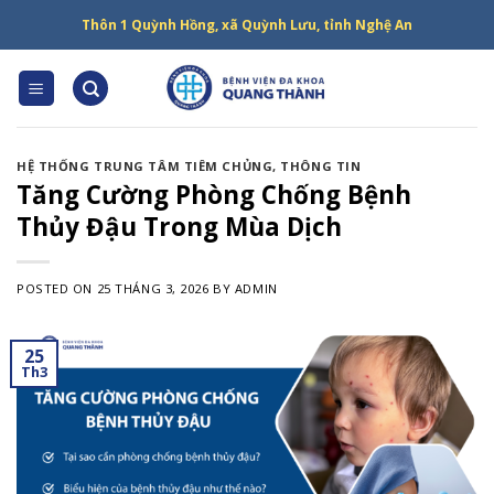
Skip
Thôn 1 Quỳnh Hồng, xã Quỳnh Lưu, tỉnh Nghệ An
to
content
HỆ THỐNG TRUNG TÂM TIÊM CHỦNG
,
THÔNG TIN
Tăng Cường Phòng Chống Bệnh
Thủy Đậu Trong Mùa Dịch
POSTED ON
25 THÁNG 3, 2026
BY
ADMIN
25
Th3