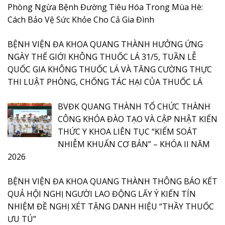
Phòng Ngừa Bệnh Đường Tiêu Hóa Trong Mùa Hè:
Cách Bảo Vệ Sức Khỏe Cho Cả Gia Đình
BỆNH VIỆN ĐA KHOA QUANG THÀNH HƯỞNG ỨNG
NGÀY THẾ GIỚI KHÔNG THUỐC LÁ 31/5, TUẦN LỄ
QUỐC GIA KHÔNG THUỐC LÁ VÀ TĂNG CƯỜNG THỰC
THI LUẬT PHÒNG, CHỐNG TÁC HẠI CỦA THUỐC LÁ
BVĐK QUANG THÀNH TỔ CHỨC THÀNH
CÔNG KHÓA ĐÀO TẠO VÀ CẬP NHẬT KIẾN
THỨC Y KHOA LIÊN TỤC “KIỂM SOÁT
NHIỄM KHUẨN CƠ BẢN” – KHÓA II NĂM
2026
BỆNH VIỆN ĐA KHOA QUANG THÀNH THÔNG BÁO KẾT
QUẢ HỘI NGHỊ NGƯỜI LAO ĐỘNG LẤY Ý KIẾN TÍN
NHIỆM ĐỀ NGHỊ XÉT TẶNG DANH HIỆU “THẦY THUỐC
ƯU TÚ”