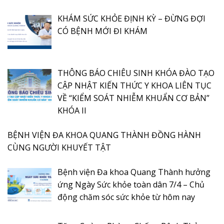
KHÁM SỨC KHỎE ĐỊNH KỲ – ĐỪNG ĐỢI
CÓ BỆNH MỚI ĐI KHÁM
THÔNG BÁO CHIÊU SINH KHÓA ĐÀO TẠO
CẬP NHẬT KIẾN THỨC Y KHOA LIÊN TỤC
VỀ “KIỂM SOÁT NHIỄM KHUẨN CƠ BẢN”
KHÓA II
BỆNH VIỆN ĐA KHOA QUANG THÀNH ĐỒNG HÀNH
CÙNG NGƯỜI KHUYẾT TẬT
Bệnh viện Đa khoa Quang Thành hưởng
ứng Ngày Sức khỏe toàn dân 7/4 – Chủ
động chăm sóc sức khỏe từ hôm nay