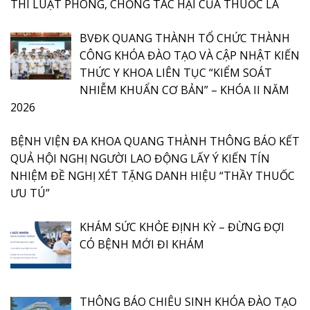
THI LUẬT PHÒNG, CHỐNG TÁC HẠI CỦA THUỐC LÁ
BVĐK QUANG THÀNH TỔ CHỨC THÀNH
CÔNG KHÓA ĐÀO TẠO VÀ CẬP NHẬT KIẾN
THỨC Y KHOA LIÊN TỤC “KIỂM SOÁT
NHIỄM KHUẨN CƠ BẢN” – KHÓA II NĂM
2026
BỆNH VIỆN ĐA KHOA QUANG THÀNH THÔNG BÁO KẾT
QUẢ HỘI NGHỊ NGƯỜI LAO ĐỘNG LẤY Ý KIẾN TÍN
NHIỆM ĐỀ NGHỊ XÉT TẶNG DANH HIỆU “THẦY THUỐC
ƯU TÚ”
KHÁM SỨC KHỎE ĐỊNH KỲ – ĐỪNG ĐỢI
CÓ BỆNH MỚI ĐI KHÁM
THÔNG BÁO CHIÊU SINH KHÓA ĐÀO TẠO