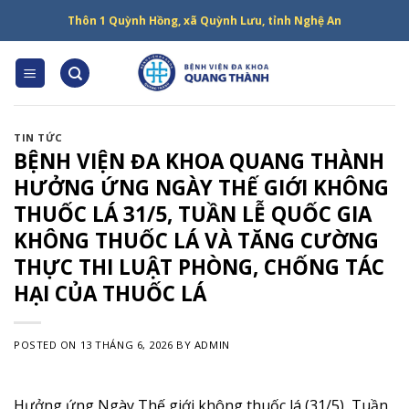
Skip
Thôn 1 Quỳnh Hồng, xã Quỳnh Lưu, tỉnh Nghệ An
to
content
TIN TỨC
BỆNH VIỆN ĐA KHOA QUANG THÀNH
HƯỞNG ỨNG NGÀY THẾ GIỚI KHÔNG
THUỐC LÁ 31/5, TUẦN LỄ QUỐC GIA
KHÔNG THUỐC LÁ VÀ TĂNG CƯỜNG
THỰC THI LUẬT PHÒNG, CHỐNG TÁC
HẠI CỦA THUỐC LÁ
POSTED ON
13 THÁNG 6, 2026
BY
ADMIN
Hưởng ứng Ngày Thế giới không thuốc lá (31/5), Tuần