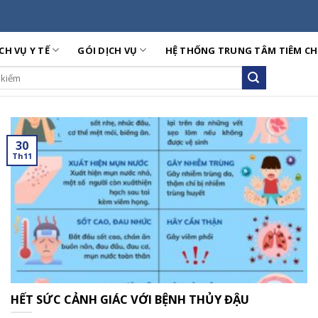
CH VỤ Y TẾ
GÓI DỊCH VỤ
HỆ THỐNG TRUNG TÂM TIÊM C
ch
30
Th11
HẾT SỨC CẢNH GIÁC VỚI BỆNH THỦY ĐẬU