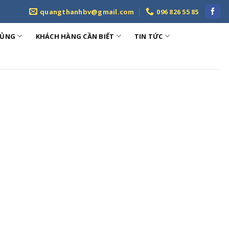
quangthanhbv@gmail.com
096 826 55 85
HỦNG
KHÁCH HÀNG CẦN BIẾT
TIN TỨC