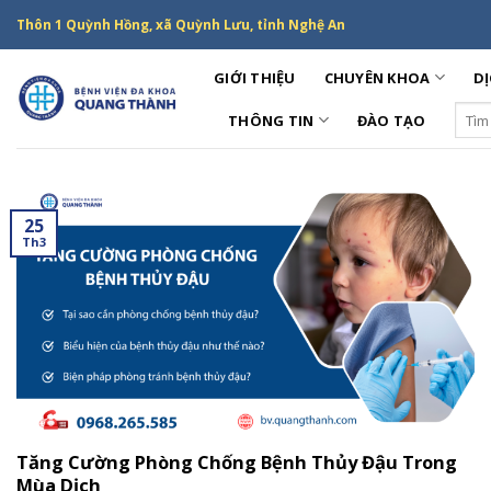
Skip
Thôn 1 Quỳnh Hồng, xã Quỳnh Lưu, tỉnh Nghệ An
to
content
GIỚI THIỆU
CHUYÊN KHOA
DỊ
Sear
THÔNG TIN
ĐÀO TẠO
for:
25
Th3
Tăng Cường Phòng Chống Bệnh Thủy Đậu Trong
Mùa Dịch