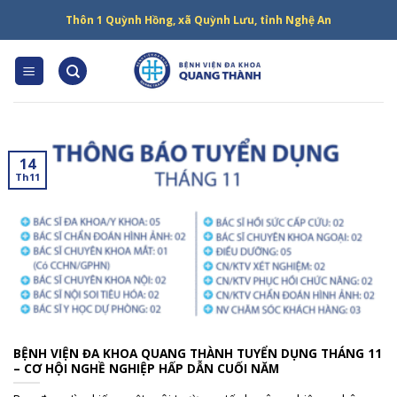
Skip
Thôn 1 Quỳnh Hồng, xã Quỳnh Lưu, tỉnh Nghệ An
to
content
14
Th11
BỆNH VIỆN ĐA KHOA QUANG THÀNH TUYỂN DỤNG THÁNG 11
– CƠ HỘI NGHỀ NGHIỆP HẤP DẪN CUỐI NĂM